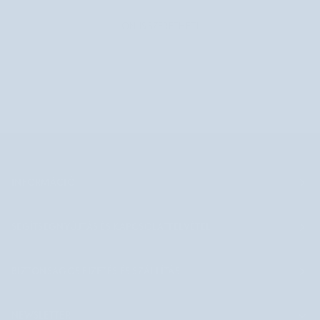
ÖN IS SZERETHETI
INFORMÁCIÓ
SEGÍTSÉGNYÚJTÁS ÉS KAPCSOLATFELVÉTEL
BIZTONSÁGOS FIZETÉS ÉS SZÁLLÍTÁS
NEWSLETTER