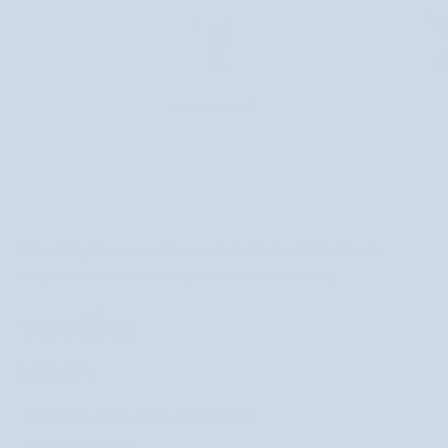
Natural Oily One arc sminklemosó hidratáláshoz 100 ml Resibo
a legkelendőbb termék, amelyet nők ezrei szerettek meg.
9.530 Ft
tisztítja és ápolja a bőrt, olajok keveréke
erősíti a lipidgátat