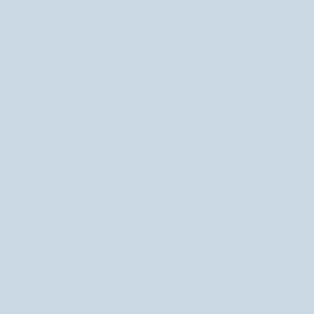
ökológiai csomagolás
100 ML
−
+
KOSÁRBA
•
9.530 FT
Kézbesítés 3–5 munkanapon belül
Ingyenes szállítás 13.990 Ft
LEÍRÁS
TERMÉSZET ÉS HATÉKONYSÁG EGYBEN - EZ A RESIBO
MÁRKA!