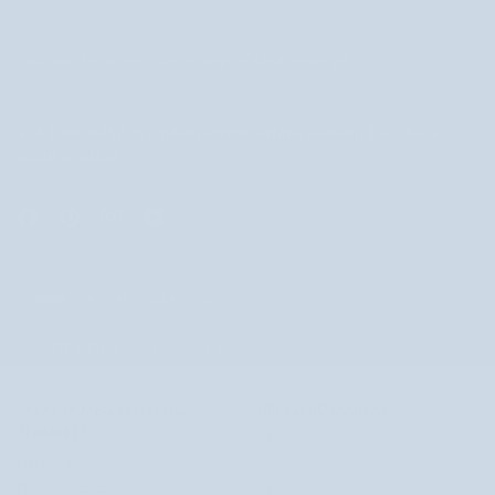
Iratkozzon fel hírlevelünkre és vigye el a kedvezményt!
+36 1 690 0457 Az ügyfélszolgálat hétfőtől péntekig 8 és 16 óra
között érhető el.
MAGYARORSZÁG
MAGYARORSZÁG
©
NUTRIDOME HU
2026
SEARCH
TALÁLJA MEG KEDVENC
NÉPSZERŰ MÁRKÁK
TERMÉKÉT
Celloo
Nappali krémek
GardenPharm
Éjszakai krémek
Halier