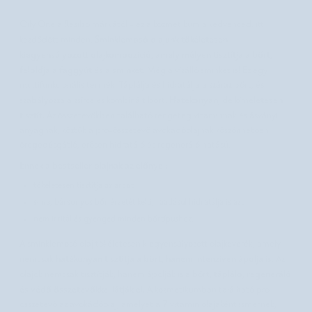
Oily One a Resibo márkától - ez a kozmetikum a kedvenced: itt
Sminklemosó olajunk tökéletesen
kezdődött minden.
kiegyensúlyozott olajkompozíció, amely mélyen tisztítja a bőrt,
feloldja a faggyút és a sminket
. Még a vízálló sminket is! Ez egy
multifunkcionális termék. Táplálja és hidratálja a száraz bőrt, és
Hatékonyan, de kíméletesen
szabályozza a zsíros és kombinált bőrt.
tisztít.
Az összetevőkben található rengeteg vitaminnak és ásványi
anyagnak, köztük a pro-összetevő avokádóolajnak köszönhetően
öregedésgátló, erősen hidratáló és regeneráló hatású.
Ennek a bestseller olajnak az előnyei:
tökéletesen tisztítja az arcot
sima, bársonyos bőr érzetét kelti, ráadásul hidratálja is azt.
nem irritál és gyengéd minden bőrtípushoz.
A sminklemosó olaj tökéletesen kiegyensúlyozott olajkeverék, amely
hatékonyan tisztítja a bőrt, hanem intenzíven ápolja is
nemcsak
. Az
tápláló, regeneráló
olajok nemcsak tisztítják, hanem ápolják is a bőrt,
és védő összetevőkkel látják el.
A kozmetikumban található pro
összetevő az avokádóolaj, amelyet a 7 vitamin olajaként ismernek,