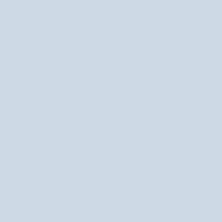
HOGYAN KELL HASZNÁLNI
MÁRKÁRÓL
GYÁRTÓRÓL
VÁSÁROLJON
Természetes krémdezodor nőknek és férfiaknak
- Mel Skin
4.640 Ft
TOVÁBBI OPCIÓK
Krém érett bőrre Q10 koenzimmel és E-
vitaminnal Mel Skin
7.730 Ft
TOVÁBBI OPCIÓK