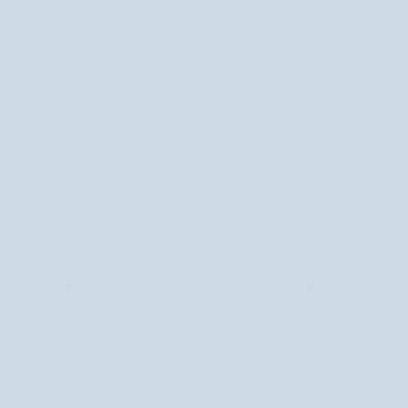
többek között az A-vitamin, vagyis a tiszta retinol, amely feszesebbé
és rugalmasabbá teszi a bőrt, az E-vitamin, az egyik legerősebb
antioxidáns, vagy a B-vitamin, vagyis a D-panthenol, amely csillapítja
az irritációt.
Az olajokkal történő tisztítás három okból olyan hatékony:
Nagyon kíméletes.
Nem igényli a bőr súrlódását és feszítését, amit az nagyon nem szeret.
Az arcon lerakódó szennyeződések főként a bőr által termelt faggyúval
kevert zsírokból állnak. A zsírokat legjobban olajban lehet feloldani, az
olaj pedig zsír. Az olajok nemcsak tisztítanak, hanem ápolják is a bőrt,
tápanyagokat, regenerálódást és védelmet nyújtanak.
A lenmagolaj gazdag E-vitaminban, az egyik legerősebb
hidratál,
antioxidánsban, linolénsavtartalmának köszönhetően pedig
csökkenti a bőr érdességét és elszíneződését, valamint gyorsítja a
sejtek megújulását
. A szőlőmagolaj erősebb antioxidáns hatással
rendelkezik, mint a C- és E-vitamin, emellett javítja a bőr puhaságát,
ragyogását és simaságát, valamint csökkenti a finom ráncokat. Az
abesszínia olaj több mint 50%-ban tartalmaz erukasavat, ami
láthatóan javítja a bőr megjelenését, még a ráncos és nagyon száraz
bőrön is. És ez még nem minden jótékony összetevő.