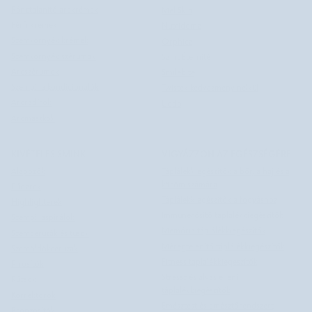
Ránctalanító arckrémek
Mel Skin
Férfi krémek
Nutridome
Szemkörnyék krémek
Orphica
Szemkörnyék szérumok
Saint Éternité
Arcszérumok
Smilebite
Szempilla kondicionálók
Twistek kedvezmény nélkül
Arcradírok
Uddo
Arcmaszkok
KIVÉTELES SMINK
VIGYÁZZON AZ EGÉSZSÉGÉRE
Alapozók
Táplálékkiegészítők a bőr, a haj és a
köröm számára
Púderek
Táplálékkiegészítők a fogyáshoz
Highlighterek
Immunerősítő táplálékkiegészítők
Szempillaspirálok
Memória táplálékkiegészítők
Szemceruzák és tusok
Méregtelenítő táplálékkiegészítők
Szemöldökceruzák
Fitness táplálékkiegészítők
Pirosítók
Stressz és alvás elleni
Rúzsok
táplálékkiegészítők
Korrektorok
Emésztést és emésztőrendszert
Bronzosítók