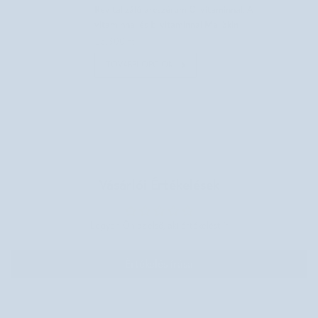
Revitalizáló arcszérum C-vitaminnal, A-
vitaminnal és E-vitaminnal Mel Skin
13.300 Ft
TOVÁBBI OPCIÓK
Vásárlói Értékelések
Legyen Ön az első, aki értékelést ír
Értékelés írása