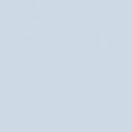
Dermo
Természetes
Dermo Bioliq erősítő és védő krém a
Természetes arckrém csiga
Bioliq
arckrém
counic bőrre
Orientana nyálkához
erősítő
csiga
1 értékelés
6 értékelés
és
Orientana
2.990 Ft
7.475 Ft
védő
nyálkához
Elfogyott
Elfogyott
krém
a
counic
bőrre