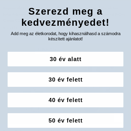
Regeneráló
Nappali
Regeneráló és hidratáló csiganyálka
Nappali vagy éjszakai arckrém
Szerezd meg a
és
vagy
krém Advanced Snail 92 All In One
ceramidokkal és trehalózzal Better
hidratáló
éjszakai
kedvezményedet!
Cream COSRX
Skin Natural Secrets
csiganyálka
arckrém
2 értékelés
8.860 Ft
krém
ceramidokkal
Add meg az életkorodat, hogy kihasználhasd a számodra
14.625 Ft
Advanced
és
készített ajánlatot!
Snail
trehalózzal
92
Better
ELFOGYOTT
All
Skin
30 év alatt
In
Natural
One
Secrets
Cream
30 év felett
COSRX
40 év felett
50 év felett
Dermo
Tápláló