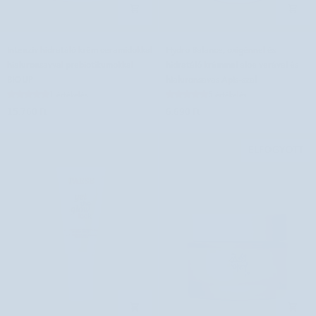
Intenzív
Hydro
Intenzív hidratáló krém ceramidokkal
Hydro Balance, oxigénnel és
hidratáló
Balance,
hialuronsavval prebiotikumokkal
hidratáló krémmel aloe verával és
krém
oxigénnel
BIOUP
hialuronsavas Apis-szal
ceramidokkal
és
1 értékelés
5 értékelés
hialuronsavval
hidratáló
15.760 Ft
6.690 Ft
prebiotikumokkal
krémmel
BIOUP
aloe
verával
ELFOGYOTT
és
hialuronsavas
Apis-
szal