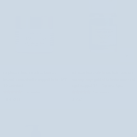
Orphica
Aktívan
Orphica Clinic Timeless hármas
Aktívan hidratáló krém holt-tengeri
Clinic
hidratáló
hatású ránctalanító nappali krém SPF
ásványi anyagokkal és hialuronsavval,
Timeless
krém
20 szűrővel
éjjel-nappal 30+ Optima Apis
hármas
holt-
93 értékelés
13 értékelés
hatású
tengeri
18.450 Ft
3.950 Ft
ránctalanító
ásványi
nappali
anyagokkal
krém
és
SPF
hialuronsavval,
20
éjjel-
szűrővel
nappal