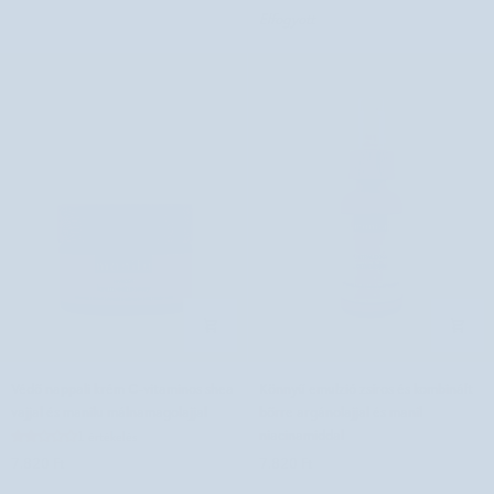
Elfogyott
(ashwagandha)
Ceramide
krém
COSRX
Védő
Könnyű
Védő nappali krém C-vitaminos shea
Könnyű emulzió zsíros és kombinált
nappali
emulzió
vajjal és manilu málnamagolajjal
bőrre argánolajjal és manil
krém
zsíros
niacinamiddal
1 értékelés
C-
és
7.820 Ft
7.820 Ft
vitaminos
kombinált