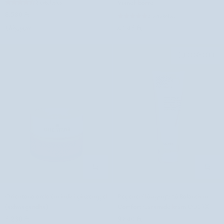
Vianek bőrre
2 értékelés
hidrobázis
levél
6.580 Ft
3 értékelés
a
kivonattal
Elfogyott
4.145 Ft
Paese
a
sminkalap
száraz
alatt
és
ELFOGYOTT
érzékeny
Vianek
bőrre
Orientana
Regeneráló-
Orientana arckrém indiai ginzenggel
Regeneráló-nyugtató Balancium
arckrém
nyugtató
(ashwagandha)
Comfort Ceramide krém COSRX
indiai
Balancium
5.230 Ft
9.840 Ft
ginzenggel
Comfort