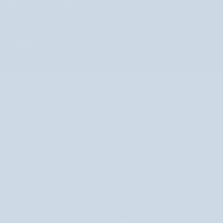
MAGYARORSZÁG
MAGYARORSZÁG
©
NUTRIDOME HU
2026
SEARCH
TALÁLJA MEG KEDVENC
NÉPSZERŰ MÁRKÁK
TERMÉKÉT
Celloo
Nappali krémek
GardenPharm
Éjszakai krémek
Halier
Ránctalanító arckrémek
Mel Skin
Férfi krémek
Nutridome
Szemkörnyék krémek
Orphica
Szemkörnyék szérumok
Saint Éternité
Arcszérumok
Smilebite
Szempilla kondicionálók
Twistek kedvezmény nélkül
Arcradírok
Uddo