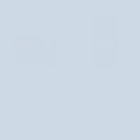
BESTSELLER
Aggie
Arckrém
Aggie arckrém érett bőrre
Arckrém férfiaknak algával,
arckrém
férfiaknak
kollagénnel, hialuronsavval és E-
kókuszolajjal és avokádóolajjal
érett
algával,
vitaminnal az 50 év felettieknek
Monolit
bőrre
kókuszolajjal
361 értékelés
117 értékelés
kollagénnel,
és
15.360 Ft
8.760 Ft
hialuronsavval
avokádóolajjal
és
Monolit
E-
BESTSELLER