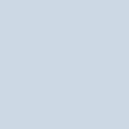
INFORMÁCIÓ
SEGÍTSÉGNYÚJTÁS ÉS KAPCSOLATFELVÉTEL
BIZTONSÁGOS FIZETÉS ÉS SZÁLLÍTÁS
NEWSLETTER
Iratkozzon fel hírlevelünkre és vigye el a kedvezményt!
+36 1 690 0457 Az ügyfélszolgálat hétfőtől péntekig 8 és 16 óra
között érhető el.