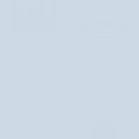
Aggie
Tápláló
Aggie világosító arckrém száraz
Tápláló krém száraz és fáradt bőrre
világosító
krém
bőrre, csökkenti a bőrpírt és ragyogó
zöld teával és Mel Skin aloe verával
arckrém
száraz
hatást biztosít.
száraz
és
113 értékelés
133 értékelés
bőrre,
fáradt
14.330 Ft
6.700 Ft
csökkenti
bőrre
a
zöld
bőrpírt
teával
és
és
ragyogó
Mel
hatást
Skin
biztosít.
aloe
verával