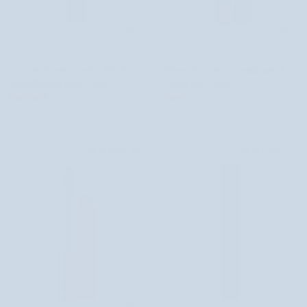
Eyegasm
Volume-
Eyegasm Brown szemfestékjavító
Volume-boosting szempillaspirál
Brown
boosting
szempillaspirál Paese által
Catchy Eyes Gosh
szemfestékjavító
szempillaspirál
1 értékelés
3 értékelés
szempillaspirál
Catchy
5.260 Ft
4.145 Ft
Paese
Eyes
által
Gosh
ELFOGYOTT
ELFOGYOTT