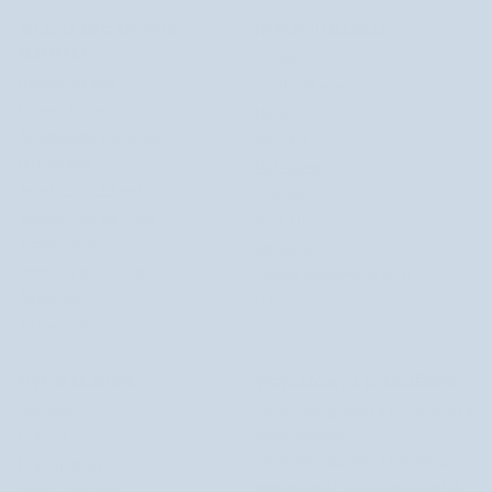
TALÁLJA MEG KEDVENC
NÉPSZERŰ MÁRKÁK
TERMÉKÉT
Celloo
Nappali krémek
GardenPharm
Éjszakai krémek
Halier
Ránctalanító arckrémek
Mel Skin
Férfi krémek
Nutridome
Szemkörnyék krémek
Orphica
Szemkörnyék szérumok
Saint Éternité
Arcszérumok
Smilebite
Szempilla kondicionálók
Twistek kedvezmény nélkül
Arcradírok
Uddo
Arcmaszkok
KIVÉTELES SMINK
VIGYÁZZON AZ EGÉSZSÉGÉRE
Alapozók
Táplálékkiegészítők a bőr, a haj és a
köröm számára
Púderek
Táplálékkiegészítők a fogyáshoz
Highlighterek
Immunerősítő táplálékkiegészítők
Szempillaspirálok