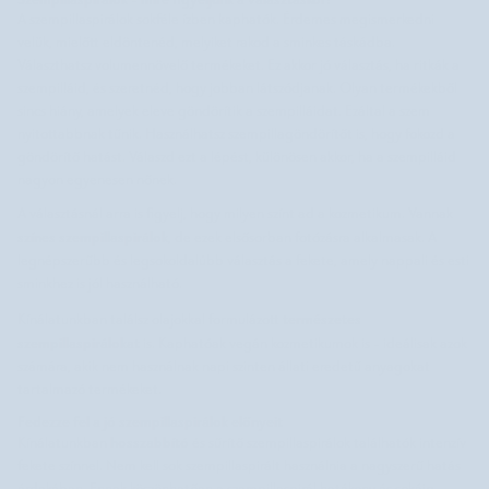
A szempillaspirálok sokféle ízben kaphatók. Érdemes megismerkedni
velük, mielőtt eldöntenéd, melyiket rakod a sminkes táskádba.
Választhatsz volumennövelő termékeket. Ez akkor jó választás, ha ritkák a
szempilláid, és szeretnéd, hogy jobban látszódjanak. Olyan termékekből
sincs hiány, amelyek eleve göndörítik a szempilláidat. Ezáltal a szem
nyitottabbnak tűnik. Használhatsz szempillagöndörítőt is, hogy fokozd a
göndörítő hatást. Válaszd ezt a lépést, különösen akkor, ha a szempilláid
nagyon egyenesen nőnek.
A választásnál arra is figyelj, hogy milyen színt ad a kozmetikum. Vannak
színes szempillaspirálok
, de ezek elsősorban fotózásra alkalmasak. A
legnépszerűbb és legsokoldalúbb választás a fekete, amely nappali és esti
sminkhez is jól használható.
természetes
Kínálatunkban találsz olajokkal formulázott
szempillaspirálokat
is. Kaphatóak vegán kozmetikumok is - ideálisak azok
számára, akik nem használnak napi szinten állati eredetű anyagokat
tartalmazó termékeket.
Fedezze fel a jó szempillaspirálok előnyeit
hosszabbító
Kínálatunkban
és sűrítő szempillaspirálok találhatók intenzív
fekete színnel. Nem kell sok szempillaspirált használnia a nagyszerű hatás