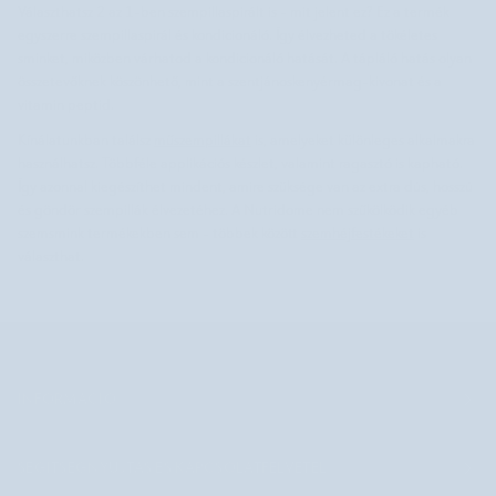
Választhatsz 2 az 1-ben szempillaspirált is - mit jelent ez? Ez a termék
egyszerre szempillaspirál és kondicionáló. Így élvezheted a tökéletes
sminket, miközben várhatod a kondicionáló hatását. A tápláló hatás olyan
összetevőknek köszönhető, mint a szentjánoskenyérmag-kivonat és a
vitamin peptid.
Kínálatunkban találsz
műszempillákat
is, amelyeket különleges alkalmakra
használhatsz. Többféle applikációs készlet, valamint ragasztó is kapható.
Így azonnal kiegészíthet mindent, amire szüksége van az extra dús, hosszú
és göndör szempillák élvezetéhez. A Nutridome nem szűkölködik egyéb
szemsmink termékekben sem - többek között
szemhéjfestékeket
is
választhat.
INFORMÁCIÓ
SEGÍTSÉGNYÚJTÁS ÉS KAPCSOLATFELVÉTEL