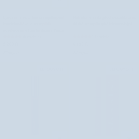
Eyegasm
Nutridome
Eyegasm 2 az 1-ben szempillaspirál
Nutridome vastagító, hosszabbító és
2
vastagító,
kondicionálóval a szempillák
dúsító szempillaspirál ricinusolajjal
az
hosszabbító
növekedésének serkentésére Paese
1-
és
55 értékelés
49 értékelés
ben
dúsító
5.260 Ft
6.180 Ft
szempillaspirál
szempillaspirál
Elfogyott
Elfogyott
kondicionálóval
ricinusolajjal
a
szempillák
ELFOGYOTT
ELFOGYOTT
növekedésének
serkentésére
Paese