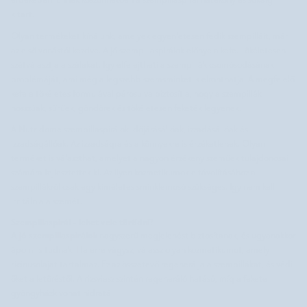
érdekében. Ennek köszönhetően a szempillaspirál hatékony és sokáig
kitart.
Olyan termékeket kínálunk, amelyek egyenletesen fedik szempilláit, már
az első vonástól kezdve. A jó szempillaspirálok előnye a kefe. Tökéletesen
szétválasztja a szálakat. Így elfelejtheti a szempillák csomósodásának
problémáját, ami még a legszebb szemsminket is elronthatja. A megfelelő
kefe a tökéletes formulával párosulva biztosítja, hogy a szempillák
hosszúak, sűrűek, göndörek és tökéletesen feketék legyenek.
A Nutridome szempillaspirálok időjárásállóak, izzadásállóak és
izzadságállóak. Az izzadságra és a könnyekre is érzéketlenek. Olyan
terméket is választhat, amelyet a nagyon érzékeny szeműek tulajdonosai
számára fejlesztettek ki. Az ilyen kozmetikumok eltávolításához a
szempillákról csak egy kíméletes sminklemosó szükséges. Így nem kell
irritálnia a szemét.
Szempillaspirál - lehet vele törődni?
A jó szempillaspirálok
nagyszerű megjelenést biztosítanak, és ugyanakkor
ápolni is tudnak. Ha erre vágysz, válassz olyan kozmetikumot, amely
ricinusolajat tartalmaz. Ez az összetevő regenerálja a szempillákat, és védi
őket a letöréstől. A rizsviasz szintén regeneráló hatású, míg a fekete
gyöngyházkivonat hidratál.