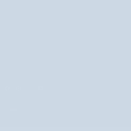
BIZTONSÁGOS FIZETÉS ÉS SZÁLLÍTÁS
NEWSLETTER
Iratkozzon fel hírlevelünkre és vigye el a kedvezményt!
+36 1 690 0457 Az ügyfélszolgálat hétfőtől péntekig 8 és 16 óra
között érhető el.
MAGYARORSZÁG
MAGYARORSZÁG
©
NUTRIDOME HU
2026
SEARCH