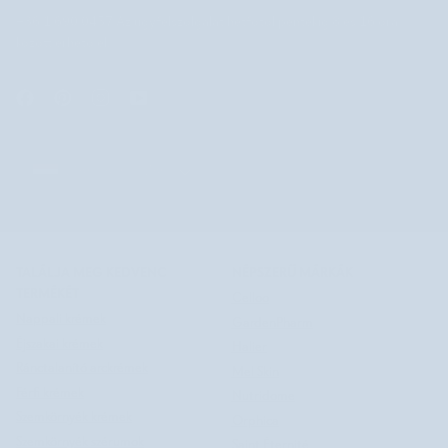
+36 1 690 0457 Az ügyfélszolgálat hétfőtől péntekig 8 és 16 óra
között érhető el.
MAGYARORSZÁG
MAGYARORSZÁG
©
NUTRIDOME HU
2026
SEARCH
TALÁLJA MEG KEDVENC
NÉPSZERŰ MÁRKÁK
TERMÉKÉT
Celloo
Nappali krémek
GardenPharm
Éjszakai krémek
Halier
Ránctalanító arckrémek
Mel Skin
Férfi krémek
Nutridome
Szemkörnyék krémek
Orphica
Szemkörnyék szérumok
Saint Éternité