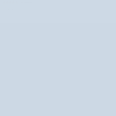
tüskékkel
3 értékelés
és
23.610 Ft
párnával
nagy
Body
Functions
INFORMÁCIÓ
SEGÍTSÉGNYÚJTÁS ÉS KAPCSOLATFELVÉTEL
BIZTONSÁGOS FIZETÉS ÉS SZÁLLÍTÁS
NEWSLETTER
Iratkozzon fel hírlevelünkre és vigye el a kedvezményt!