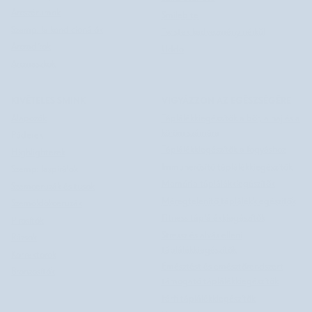
Arcszérumok
Smilebite
Szempilla kondicionálók
Twistek kedvezmény nélkül
Arcradírok
Uddo
Arcmaszkok
KIVÉTELES SMINK
VIGYÁZZON AZ EGÉSZSÉGÉRE
Alapozók
Táplálékkiegészítők a bőr, a haj és a
köröm számára
Púderek
Táplálékkiegészítők a fogyáshoz
Highlighterek
Immunerősítő táplálékkiegészítők
Szempillaspirálok
Memória táplálékkiegészítők
Szemceruzák és tusok
Méregtelenítő táplálékkiegészítők
Szemöldökceruzák
Fitness táplálékkiegészítők
Pirosítók
Stressz és alvás elleni
Rúzsok
táplálékkiegészítők
Korrektorok
Emésztést és emésztőrendszert
Bronzosítók
támogató táplálékkiegészítők
Férfi táplálékkiegészítők