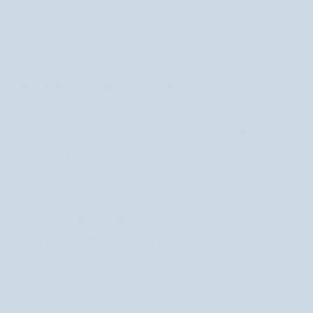
Ingyenes szállítás 13.990 Ft
LEÍRÁS
Nutridome CLA: természetes támogatás a
zsírcsökkentéshez
CLA
természetes omega-6
A
, vagyis a konjugált linolsav egy
telítetlen zsírsav
támogatja a fogyást és javítja az
, amely
anyagcserét
naponta akár
. A Nutridome CLA étrend-kiegészítője
1600 mg CLA-t is biztosít
. Természetes támogatást nyújt azoknak,
akiknek fontos az alakjuk és az egészséges életmód, mivel a CLA
támogatja a zsírégetést
, különösen, ha fizikai aktivitással és
kiegyensúlyozott étrenddel kombinálják.
Miért érdemes a Nutridome CLA-t szedni?
zsírcsökkentés támogatása
1600 mg CLA a napi adagban
az anyagcsere-folyamatok támogatása