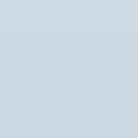
INFORMÁCIÓ
SEGÍTSÉGNYÚJTÁS ÉS KAPCSOLATFELVÉTEL
BIZTONSÁGOS FIZETÉS ÉS SZÁLLÍTÁS
NEWSLETTER
Iratkozzon fel hírlevelünkre és vigye el a kedvezményt!