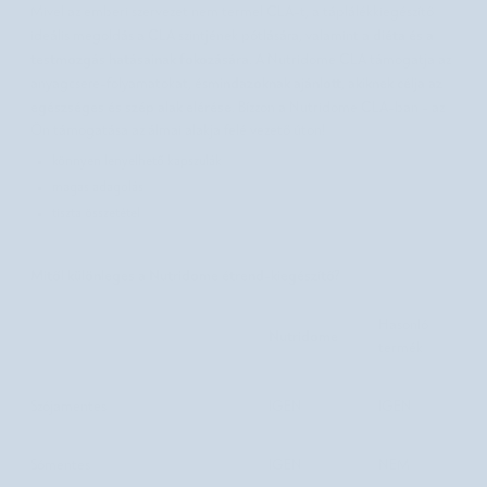
Mivel az emberi szervezet nem termel CLA-t, a táplálékkiegészítő
diéta és a
ideális megoldás a CLA szintjének pótlására, valamint a
testmozgás hatásainak fokozására
. A Nutridome CLA támogatja az
mindazoknak ajánlott, akiknek célja az
anyagcsere-folyamatokat, és
egészséges és szép alak elérése
. Bízzon a Nutridome CLA-ban - az
Ön támogatása az álmai alakja felé vezető úton!
könnyen lenyelhető kapszulák
magas adagolás
tiszta összetétel
Mitől különleges a Nutridome étrend-kiegészítő?
Hasonló
Nutridome
termék
Szójamentes
IGEN
IGEN
Sómentes
IGEN
NEM