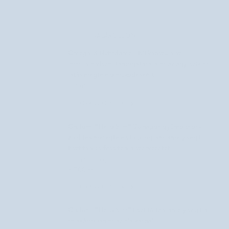
VÁSÁROLJON
Omega-3 Nutridome - 60 kapszula az
immunrendszer támogatására és az agy, szív és
látás megfelelő működéséért
7.730 Ft
TOVÁBBI OPCIÓK
Oh!Tomi "Hello Slim" 30 napos gyümölcsös-
zöld tea méregtelenítő program, amely segít
tisztítani és frissíteni a szervezetet.
Hello Slim Day
6.700 Ft
TOVÁBBI OPCIÓK
Oh!Tomi "Hello Slim" tisztító tea, amely segít a
relaxációban és az elalvásnál