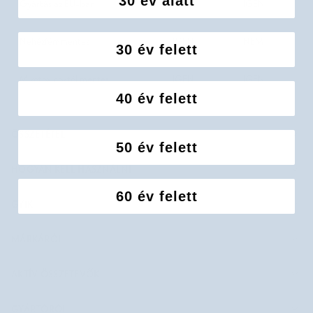
30 év alatt
Gyártás az EU-ban
IGEN
IGEN
Nehézfémmentes
IGEN
NEM
30 év felett
Mikotoxinoktól mentes
IGEN
IGEN
40 év felett
ÖSSZETÉTEL
50 év felett
HOGYAN KELL HASZNÁLNI
60 év felett
GYIK
MÁRKÁRÓL
AKTÍV ÖSSZETEVŐK
GYÁRTÓRÓL