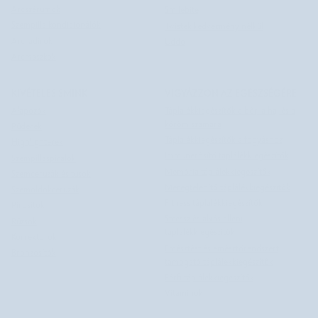
Arcszérumok
Smilebite
Szempilla kondicionálók
Twistek kedvezmény nélkül
Arcradírok
Uddo
Arcmaszkok
KIVÉTELES SMINK
VIGYÁZZON AZ EGÉSZSÉGÉRE
Alapozók
Táplálékkiegészítők a bőr, a haj és a
köröm számára
Púderek
Táplálékkiegészítők a fogyáshoz
Highlighterek
Immunerősítő táplálékkiegészítők
Szempillaspirálok
Memória táplálékkiegészítők
Szemceruzák és tusok
Méregtelenítő táplálékkiegészítők
Szemöldökceruzák
Fitness táplálékkiegészítők
Pirosítók
Stressz és alvás elleni
Rúzsok
táplálékkiegészítők
Korrektorok
Emésztést és emésztőrendszert
Bronzosítók
támogató táplálékkiegészítők
Férfi táplálékkiegészítők
Vitaminok