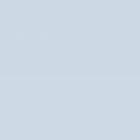
+36 1 690 0457 Az ügyfélszolgálat hétfőtől péntekig 8 és 16 óra
között érhető el.
MAGYARORSZÁG
MAGYARORSZÁG
©
NUTRIDOME HU
2026
SEARCH
TALÁLJA MEG KEDVENC
NÉPSZERŰ MÁRKÁK
TERMÉKÉT
Celloo
Nappali krémek
GardenPharm
Éjszakai krémek
Halier
Ránctalanító arckrémek
Mel Skin
Férfi krémek
Nutridome
Szemkörnyék krémek
Orphica
Szemkörnyék szérumok
Saint Éternité