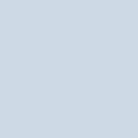
6 értékelés
CLA konjugált linolsav a zsírégetés támogatására Nutridome 60 db.
támogatja a súlycsökkentést
7.210 Ft