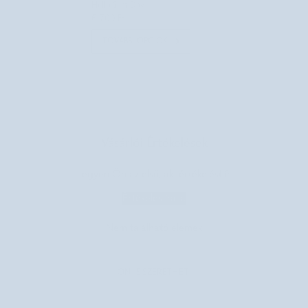
Hello Slim Day
6.700 Ft
TOVÁBBI OPCIÓK
Vásárlói Értékelések
Legyen Ön az első, aki értékelést ír
Értékelés írása
Nem található elemek
ÖN IS SZERETHETI