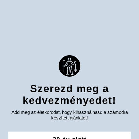
Színezőanyagok nélkül
IGEN
IGEN
Laktózmentes
IGEN
NEM
Cukormentes
IGEN
NEM
Jódmentes
IGEN
NEM
Ajánlott adagokban biztonságos
IGEN
IGEN
az egészségre
Szerezd meg a
kedvezményedet!
Állatokon nem tesztelték
IGEN
IGEN
Add meg az életkorodat, hogy kihasználhasd a számodra
készített ajánlatot!
Biztonságos forrásból származó
IGEN
NEM
nyersanyagok