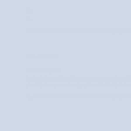
Ok
Ok
Az értékelést nem sikerült lefordítani. Próbálja újra 
Anna
Bardzo ładny róż
Bardzo ładny róż. Dość długo utrzymuje się na skórze. Ni
plus. Pięknie rozprowadza się pędzlem do różu i jest trwa
Az értékelést nem sikerült lefordítani. Próbálja újra 