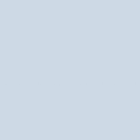
később
e widać tego na zdjęciu, ale ma on rozświetlające drobinki lub coś do
ły.
később