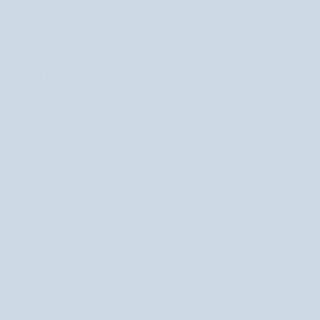
ÍRÁS
A világító pirosító az év legforróbb trendje
krémes formula
púderes finissé
nnovatív
, amely a bőrön
alakul át.
beleolvad a bőrbe
ragyogó megjelenésért
 pirosító
a természetes,
.
 finom nappali hatástól az esti határozott megjelenésig.
nem szárítja ki a
 hidratáló összetevőknek köszönhetően a pirosító
őrt
, a természetes pigmentek pedig alkalmazkodnak a
bőrtónushoz
.
SZETÉTEL
GYAN KELL HASZNÁLNI