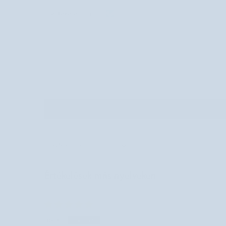
2 értékelés alapján
Sort by
Értékelések más nyelveken
Beata