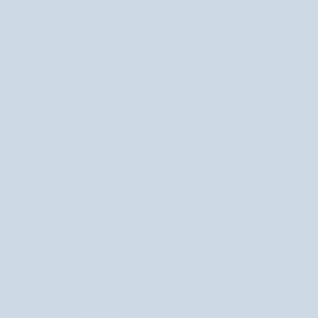
ÁRKÁRÓL
ÁRTÓRÓL
VÁSÁROLJON
Nutridome többfunkciós bronzosító,
rózsaszín és kiemelő ecset lapos
sörtékkel
4.326 Ft
7.210 Ft
KOSÁRBA
Nutridome alapozó ecset vágott
heggyel, amely illeszkedik az arc
formájához
4.977 Ft
7.110 Ft