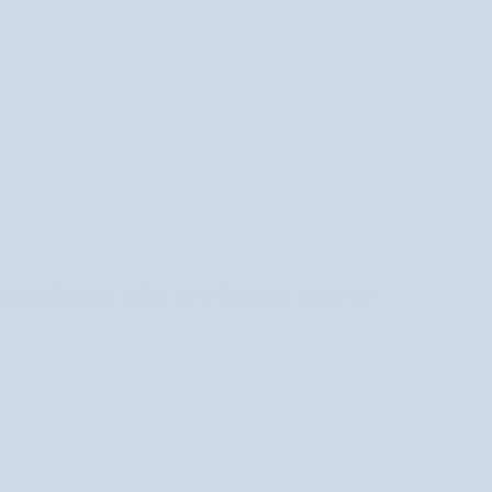
 nich podobnego, jednak nie w dużej ilości, co stanowi