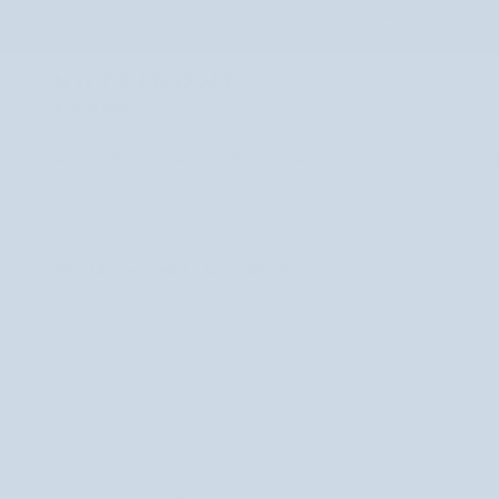
Ugrás
Ingyenes szállítás
tó
a
tartalomhoz
ARC
TEST
HAJ
SMINK
PARFÜM
EGÉSZSÉG ÉS HIGIÉN
Nutridome
›
Smink
›
Arcsmink
›
Pirosítók