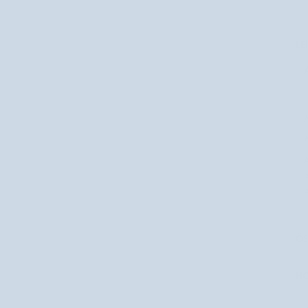
LE
I
A
A
A
b
ÖS
HO