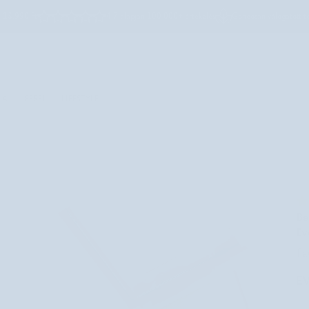
l 13.990 Ft
4,7 alapján
100 000+ értékelés
Gondosan válogatott
t
Keresés
IA
FÉRFI
LIFESTYLE
Be
Ev
fi