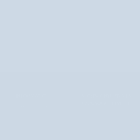
INFORMÁCIÓ
SEGÍTSÉGNYÚJTÁS ÉS
KAPCSOLATFELVÉTEL
A Nutridome bemutatása
GYIK
Előfizetés
Fizetési módok
Szállítás