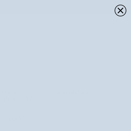
ermészetes kozmetikumok
Fiókom
Kosár
PROMÓCIÓK
MÁRKÁK
2 értékelés
 Yours arcpirosító réz rózsaszín árnyalatban az
erybody London-tól
atalos ragyogást ad a bőrnek