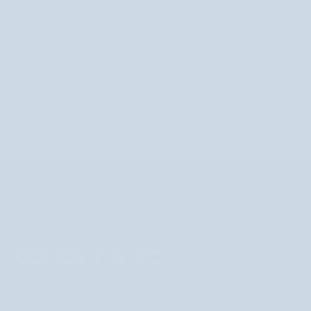
ÖN IS SZERETHETI
BIZTONSÁGOS FIZETÉS ÉS SZÁLLÍTÁS
Támogatjuk a legkényelmesebb fizetési módokat