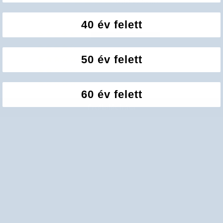
5.00 az 5-ből
40 év felett
2
0
50 év felett
0
0
0
60 év felett
Értékelés írása