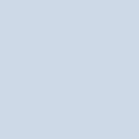
KOSÁRBA
Nutridome sminkszivacs precíz, vágott
hegyű ecsettel
1.854 Ft
2.060 Ft
KOSÁRBA
!