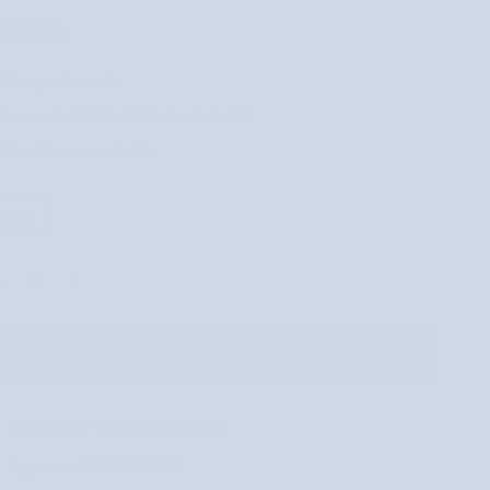
.425 Ft
könnyen keveredik
hosszantartó hatás foltok és csíkok nélkül
kiemeli az arcvonásokat
4,5 G
−
+
KOSÁRBA
•
2.425 FT
Kézbesítés 3–5 munkanapon belül
Ingyenes szállítás 13.990 Ft